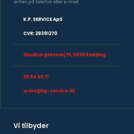
​enten på telefon eller e-mail.
K.P. SERVICE ApS
CVR: 29391270
Skodborgskovvej 15, 6630 Rødding
​20 84 40 71
ordre@kp-service.dk
Vi tilbyder