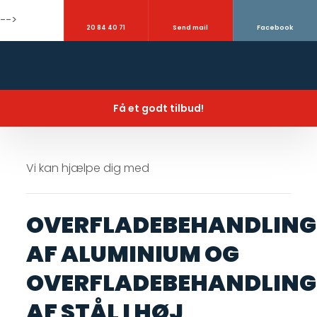
-->
​20 84 40 71
Send mail
Facebook
Få et godt tilbud!
Vi kan hjælpe dig med
OVERFLADEBEHANDLING
AF ALUMINIUM OG
OVERFLADEBEHANDLING
AF STÅL I HØJ