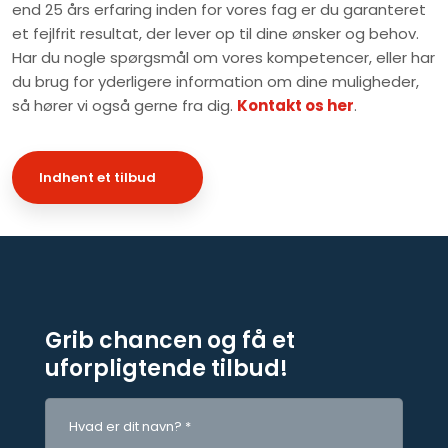
end 25 års erfaring inden for vores fag er du garanteret
et fejlfrit resultat, der lever op til dine ønsker og behov.
Har du nogle spørgsmål om vores kompetencer, eller har
du brug for yderligere information om dine muligheder,
så hører vi også gerne fra dig.
Kontakt os her
.
Indhent et tilbud
Grib chancen og få et
uforpligtende tilbud!