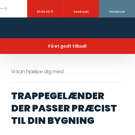
-->
​20 84 40 71
Send mail
Facebook
Få et godt tilbud!
Vi kan hjælpe dig med
TRAPPEGELÆNDER
DER PASSER PRÆCIST
TIL DIN BYGNING